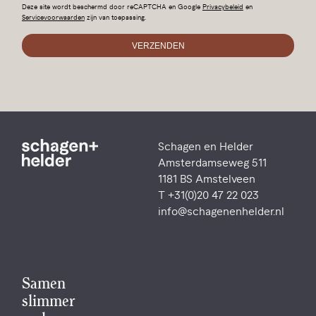
Deze site wordt beschermd door reCAPTCHA en Google
Privacybeleid
en
Servicevoorwaarden
zijn van toepassing.
Schagen en Helder
Amsterdamseweg 511
1181 BS Amstelveen
T +31(0)20 47 22 023
info@schagenenhelder.nl
Samen
slimmer